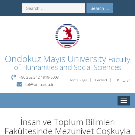
Search …
Ondokuz Mayıs University
Faculty
of Humanities and Social Sciences
+90 362 312 1919-5003
Home Page
Contact
TR
عربي
itbf@omu.edu.tr
Toggle
naviga
İnsan ve Toplum Bilimleri
Fakültesinde Mezuniyet Coşkuyla