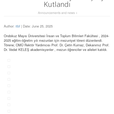
Kutlandı
Announcements and news
Author:
itbf
| Date: June 25, 2025
Ondokuz Mayıs Üniversitesi İnsan ve Toplum Bilimleri Fakültesi , 2024-
2025 eğitim-öğretim yılı mezunları için mezuniyet töreni düzenlendi.
Törene; OMÜ Rektör Yardımcısı Prof. Dr. Çetin Kurnaz, Dekanımız Prof.
Dr. Vedat KELEŞ akademisyenler , mezun öğrenciler ve aileleri katıldı.