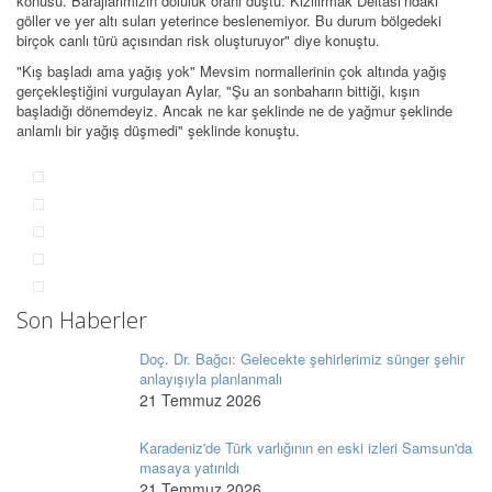
konusu. Barajlarımızın doluluk oranı düştü. Kızılırmak Deltası’ndaki
göller ve yer altı suları yeterince beslenemiyor. Bu durum bölgedeki
birçok canlı türü açısından risk oluşturuyor" diye konuştu.
"Kış başladı ama yağış yok" Mevsim normallerinin çok altında yağış
gerçekleştiğini vurgulayan Aylar, "Şu an sonbaharın bittiği, kışın
başladığı dönemdeyiz. Ancak ne kar şeklinde ne de yağmur şeklinde
anlamlı bir yağış düşmedi" şeklinde konuştu.
Son Haberler
Doç. Dr. Bağcı: Gelecekte şehirlerimiz sünger şehir
anlayışıyla planlanmalı
21 Temmuz 2026
Karadeniz'de Türk varlığının en eski izleri Samsun'da
masaya yatırıldı
21 Temmuz 2026