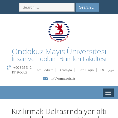
Search …
Ondokuz Mayıs Üniversitesi
İnsan ve Toplum Bilimleri Fakültesi
+90 362 312
omu.edu.tr
Anasayfa
Bize Ulaşın
EN
عربي
1919-5003
itbf@omu.edu.tr
Toggle
naviga
Kızılırmak Deltası’nda yer altı