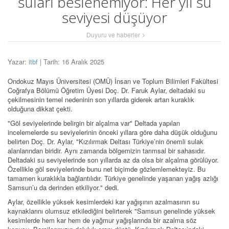
suları beslenemiyor: Her yıl su
seviyesi düşüyor
Duyuru ve haberler
Yazar:
itbf
| Tarih: 16 Aralık 2025
Ondokuz Mayıs Üniversitesi (OMÜ) İnsan ve Toplum Bilimleri Fakültesi
Coğrafya Bölümü Öğretim Üyesi Doç. Dr. Faruk Aylar, deltadaki su
çekilmesinin temel nedeninin son yıllarda giderek artan kuraklık
olduğuna dikkat çekti.
"Göl seviyelerinde belirgin bir alçalma var" Deltada yapılan
incelemelerde su seviyelerinin önceki yıllara göre daha düşük olduğunu
belirten Doç. Dr. Aylar, "Kızılırmak Deltası Türkiye’nin önemli sulak
alanlarından biridir. Aynı zamanda bölgemizin tarımsal bir sahasıdır.
Deltadaki su seviyelerinde son yıllarda az da olsa bir alçalma görülüyor.
Özellikle göl seviyelerinde bunu net biçimde gözlemlemekteyiz. Bu
tamamen kuraklıkla bağlantılıdır. Türkiye genelinde yaşanan yağış azlığı
Samsun’u da derinden etkiliyor." dedi.
Aylar, özellikle yüksek kesimlerdeki kar yağışının azalmasının su
kaynaklarını olumsuz etkilediğini belirterek "Samsun genelinde yüksek
kesimlerde hem kar hem de yağmur yağışlarında bir azalma söz