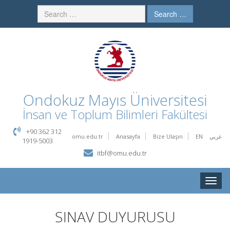
Search …
Ondokuz Mayıs Üniversitesi
İnsan ve Toplum Bilimleri Fakültesi
+90 362 312
omu.edu.tr
Anasayfa
Bize Ulaşın
EN
عربي
1919-5003
itbf@omu.edu.tr
Toggle
naviga
SINAV DUYURUSU