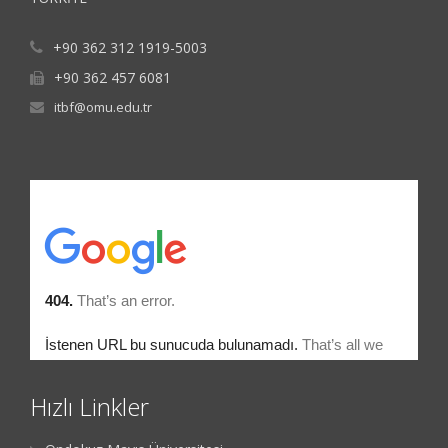
+90 362 312 1919-5003
+90 362 457 6081
itbf@omu.edu.tr
Hızlı Linkler