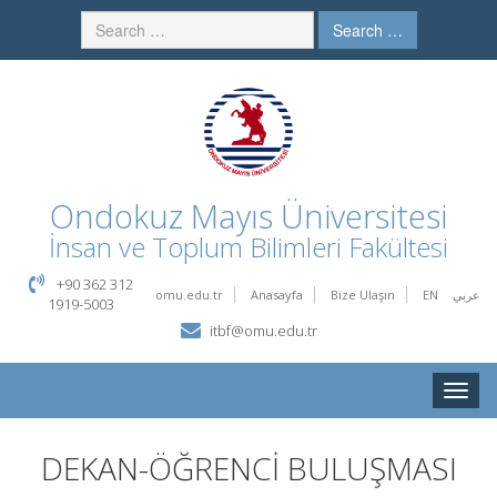
Search …
Ondokuz Mayıs Üniversitesi
İnsan ve Toplum Bilimleri Fakültesi
+90 362 312
omu.edu.tr
Anasayfa
Bize Ulaşın
EN
عربي
1919-5003
itbf@omu.edu.tr
Toggle
naviga
DEKAN-ÖĞRENCİ BULUŞMASI