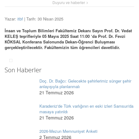
Duyuru ve haberler
Yazar:
itbf
| Tarih: 30 Nisan 2025
İnsan ve Toplum Bilimleri Fakültemiz Dekanı Sayın Prof. Dr. Vedat
KELEŞ teşrifleriyle 05 Mayıs 2025 Saat 11:00 ‘da Prof. Dr. Fevzi
KÖKSAL Konferans Salonunda Dekan-Öğrenci Buluşması
gerçekleştirilecektir. Fakültemizin tüm öğrencileri davetlidir.
Son Haberler
Doç. Dr. Bağcı: Gelecekte şehirlerimiz sünger şehir
anlayışıyla planlanmalı
21 Temmuz 2026
Karadeniz'de Türk varlığının en eski izleri Samsun'da
masaya yatırıldı
21 Temmuz 2026
2026-Mezun Memnuniyet Anketi
2 Temmuz 2026