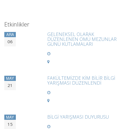
Etkinlikler
GELENEKSEL OLARAK
ARA
DÜZENLENEN OMÜ MEZUNLAR
06
GÜNÜ KUTLAMALARI
FAKÜLTEMİZDE KİM BİLİR BİLGİ
MAY
YARIŞMASI DÜZENLENDİ
21
BİLGİ YARIŞMASI DUYURUSU
MAY
15