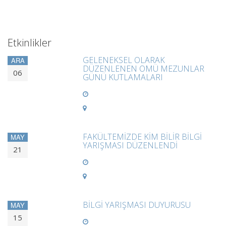
Etkinlikler
GELENEKSEL OLARAK
ARA
DÜZENLENEN OMÜ MEZUNLAR
06
GÜNÜ KUTLAMALARI
FAKÜLTEMİZDE KİM BİLİR BİLGİ
MAY
YARIŞMASI DÜZENLENDİ
21
BİLGİ YARIŞMASI DUYURUSU
MAY
15