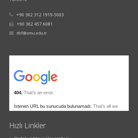
+90 362 312 1919-5003
+90 362 457 6081
itbf@omu.edu.tr
Hızlı Linkler