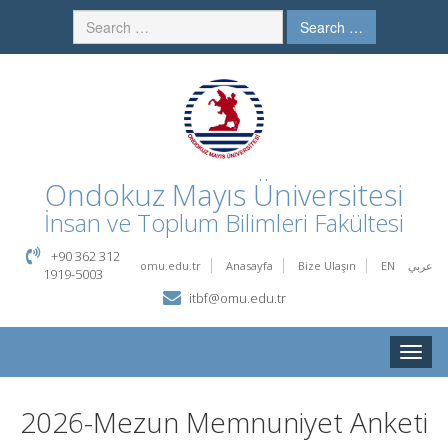
Search …
Ondokuz Mayıs Üniversitesi
İnsan ve Toplum Bilimleri Fakültesi
+90 362 312
omu.edu.tr
Anasayfa
Bize Ulaşın
EN
عربي
1919-5003
itbf@omu.edu.tr
Toggle
naviga
2026-Mezun Memnuniyet Anketi