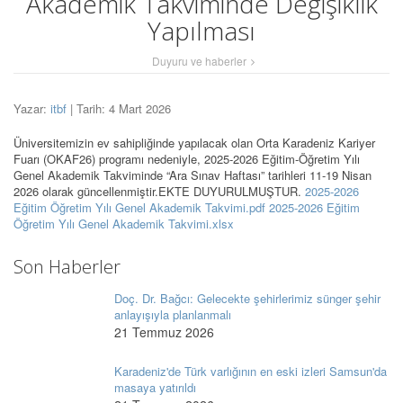
Akademik Takviminde Değişiklik
Yapılması
Duyuru ve haberler
Yazar:
itbf
| Tarih: 4 Mart 2026
Üniversitemizin ev sahipliğinde yapılacak olan Orta Karadeniz Kariyer
Fuarı (OKAF26) programı nedeniyle, 2025-2026 Eğitim-Öğretim Yılı
Genel Akademik Takviminde “Ara Sınav Haftası” tarihleri 11-19 Nisan
2026 olarak güncellenmiştir.EKTE DUYURULMUŞTUR.
2025-2026
Eğitim Öğretim Yılı Genel Akademik Takvimi.pdf
2025-2026 Eğitim
Öğretim Yılı Genel Akademik Takvimi.xlsx
Son Haberler
Doç. Dr. Bağcı: Gelecekte şehirlerimiz sünger şehir
anlayışıyla planlanmalı
21 Temmuz 2026
Karadeniz'de Türk varlığının en eski izleri Samsun'da
masaya yatırıldı