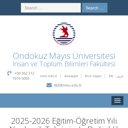
Search …
Ondokuz Mayıs Üniversitesi
İnsan ve Toplum Bilimleri Fakültesi
+90 362 312
omu.edu.tr
Anasayfa
Bize Ulaşın
EN
عربي
1919-5003
itbf@omu.edu.tr
Toggle
naviga
2025-2026 Eğitim-Öğretim Yılı