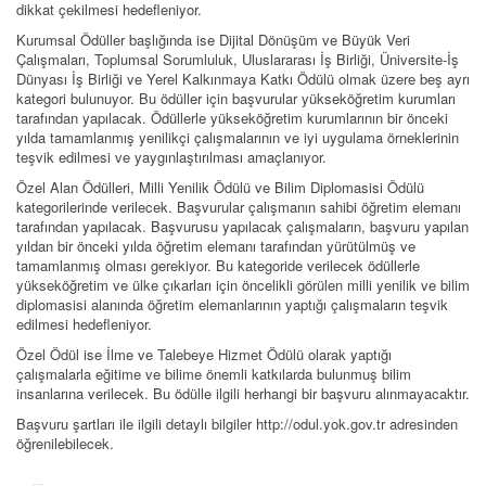
dikkat çekilmesi hedefleniyor.
Kurumsal Ödüller başlığında ise Dijital Dönüşüm ve Büyük Veri
Çalışmaları, Toplumsal Sorumluluk, Uluslararası İş Birliği, Üniversite-İş
Dünyası İş Birliği ve Yerel Kalkınmaya Katkı Ödülü olmak üzere beş ayrı
kategori bulunuyor. Bu ödüller için başvurular yükseköğretim kurumları
tarafından yapılacak. Ödüllerle yükseköğretim kurumlarının bir önceki
yılda tamamlanmış yenilikçi çalışmalarının ve iyi uygulama örneklerinin
teşvik edilmesi ve yaygınlaştırılması amaçlanıyor.
Özel Alan Ödülleri, Milli Yenilik Ödülü ve Bilim Diplomasisi Ödülü
kategorilerinde verilecek. Başvurular çalışmanın sahibi öğretim elemanı
tarafından yapılacak. Başvurusu yapılacak çalışmaların, başvuru yapılan
yıldan bir önceki yılda öğretim elemanı tarafından yürütülmüş ve
tamamlanmış olması gerekiyor. Bu kategoride verilecek ödüllerle
yükseköğretim ve ülke çıkarları için öncelikli görülen milli yenilik ve bilim
diplomasisi alanında öğretim elemanlarının yaptığı çalışmaların teşvik
edilmesi hedefleniyor.
Özel Ödül ise İlme ve Talebeye Hizmet Ödülü olarak yaptığı
çalışmalarla eğitime ve bilime önemli katkılarda bulunmuş bilim
insanlarına verilecek. Bu ödülle ilgili herhangi bir başvuru alınmayacaktır.
Başvuru şartları ile ilgili detaylı bilgiler http://odul.yok.gov.tr adresinden
öğrenilebilecek.