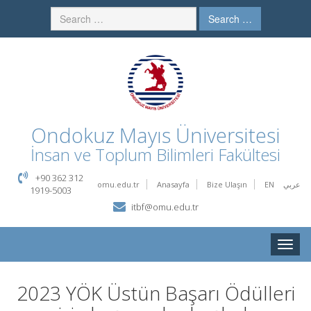
Search …
Ondokuz Mayıs Üniversitesi
İnsan ve Toplum Bilimleri Fakültesi
+90 362 312
omu.edu.tr
Anasayfa
Bize Ulaşın
EN
عربي
1919-5003
itbf@omu.edu.tr
Toggle
naviga
2023 YÖK Üstün Başarı Ödülleri