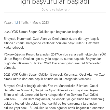
için başvurular başladı
Duyuru ve haberler
Yazar:
itbf
| Tarih: 4 Mayıs 2023
2023 YÖK Üstün Başarı Ödülleri için başvurular başladı
Bireysel, Kurumsal, Özel Alan ve Özel olmak üzere dört ayrı başlık
altında 12 farklı kategoride verilecek ödüllere başvurular 5 Haziran'a
kadar sürecek
Yükseköğretim Kurulu tarafından 2017'den bu yana verilmekte olan YÖK
Üstün Başarı Ödülleri için bu yılki başvuru süreci başladı. Başvurular
bugünden itibaren 5 Haziran 2023 Pazartesi günü saat 24.00'e kadar
sürecek.
2023 YÖK Üstün Başarı Ödülleri Bireysel, Kurumsal, Özel Alan ve Özel
olmak üzere dört ana başlık altında on iki kategoride verilecek.
Bireysel Ödüller başlığı altında Fen ve Mühendislik Bilimleri, Güzel
Sanatlar ve Mimarlık, Sağlık ve Spor Bilimleri ve Sosyal ve Beşerî
Bilimler olmak üzere dört farklı kategoride Yılın Doktora Tezi Ödülü
verilecek. Bu ödüllere başvurular, bir önceki yıl içerisinde tamamlanmış
doktora tezleri için doktora tezi sahibi ve tez danışmanı tarafından
birlikte yapılacak. Bu ödüller ile hoca-öğrenci ortak başarısının önemine