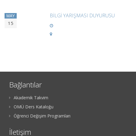
BİLGİ YARIŞMASI DUYURUSU
MAY
15
Bağlantılar
Akademik Takvim
OMÜ Ders Kataloğu
Öğrenci Değişim Programları
İletişim