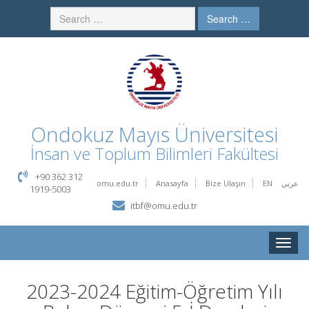
Search …
Ondokuz Mayıs Üniversitesi
İnsan ve Toplum Bilimleri Fakültesi
+90 362 312
omu.edu.tr
Anasayfa
Bize Ulaşın
EN
عربي
1919-5003
itbf@omu.edu.tr
Toggle
naviga
2023-2024 Eğitim-Öğretim Yılı