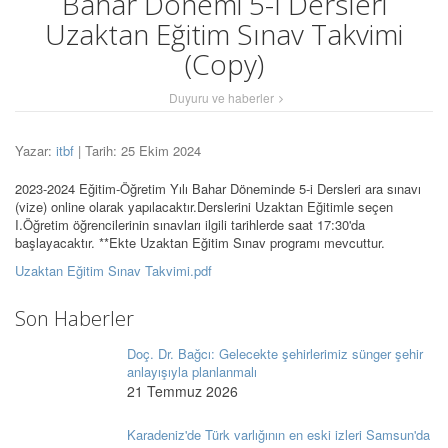
Bahar Dönemi 5-İ Dersleri
Uzaktan Eğitim Sınav Takvimi
(Copy)
Duyuru ve haberler
Yazar:
itbf
| Tarih: 25 Ekim 2024
2023-2024 Eğitim-Öğretim Yılı Bahar Döneminde 5-i Dersleri ara sınavı
(vize) online olarak yapılacaktır.Derslerini Uzaktan Eğitimle seçen
I.Öğretim öğrencilerinin sınavları ilgili tarihlerde saat 17:30'da
başlayacaktır. **Ekte Uzaktan Eğitim Sınav programı mevcuttur.
Uzaktan Eğitim Sınav Takvimi.pdf
Son Haberler
Doç. Dr. Bağcı: Gelecekte şehirlerimiz sünger şehir
anlayışıyla planlanmalı
21 Temmuz 2026
Karadeniz'de Türk varlığının en eski izleri Samsun'da