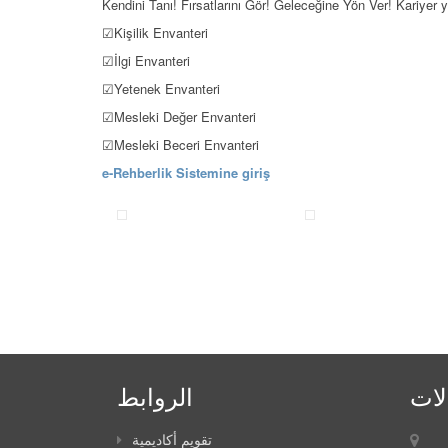
Kendini Tanı! Fırsatlarını Gör! Geleceğine Yön Ver! Kariyer 
☑Kişilik Envanteri
☑İlgi Envanteri
☑Yetenek Envanteri
☑Mesleki Değer Envanteri
☑Mesleki Beceri Envanteri
e-Rehberlik Sistemine giriş
لات
الروابط
تقويم أكاديمية