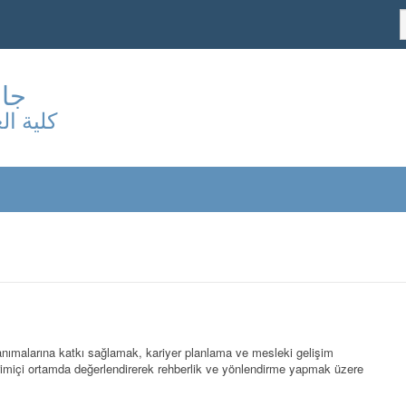
جام
كلية ال
tanımalarına katkı sağlamak, kariyer planlama ve mesleki gelişim
evrimiçi ortamda değerlendirerek rehberlik ve yönlendirme yapmak üzere