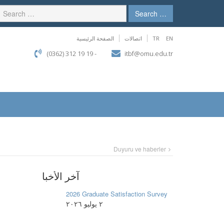
Search …
الصفحة الرئيسية
اتصالات
TR
EN
(0362) 312 19 19 -
itbf@omu.edu.tr
Duyuru ve haberler
آخر الأخبا
2026 Graduate Satisfaction Survey
٢ يوليو ٢٠٢٦