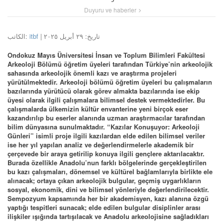
Duyuru ve haberler
الكاتب:
itbf
| تاريخ: ٢٩ أبريل ٢٠٢٥
Ondokuz Mayıs Üniversitesi İnsan ve Toplum Bilimleri Fakültesi
Arkeoloji Bölümü öğretim üyeleri tarafından Türkiye’nin arkeolojik
sahasında arkeolojik önemli kazı ve araştırma projeleri
yürütülmektedir. Arkeoloji bölümü öğretim üyeleri bu çalışmaların
bazılarında yürütücü olarak görev almakta bazılarında ise ekip
üyesi olarak ilgili çalışmalara bilimsel destek vermektedirler. Bu
çalışmalarda ülkemizin kültür envanterine yeni birçok eser
kazandırılıp bu eserler alanında uzman araştırmacılar tarafından
bilim dünyasına sunulmaktadır. “Kazılar Konuşuyor: Arkeoloji
Günleri” isimli proje ilgili kazılardan elde edilen bilimsel veriler
ise her yıl yapılan analiz ve değerlendirmelerle akademik bir
çerçevede bir araya getirilip konuya ilgili gençlere aktarılacaktır.
Burada özellikle Anadolu’nun farklı bölgelerinde gerçekleştirilen
bu kazı çalışmaları, dönemsel ve kültürel bağlamlarıyla birlikte ele
alınacak; ortaya çıkan arkeolojik bulgular, geçmiş uygarlıkların
sosyal, ekonomik, dini ve bilimsel yönleriyle değerlendirilecektir.
Sempozyum kapsamında her bir akademisyen, kazı alanına özgü
yaptığı tespitleri sunacak; elde edilen bulgular disiplinler arası
ilişkiler ışığında tartışılacak ve Anadolu arkeolojisine sağladıkları