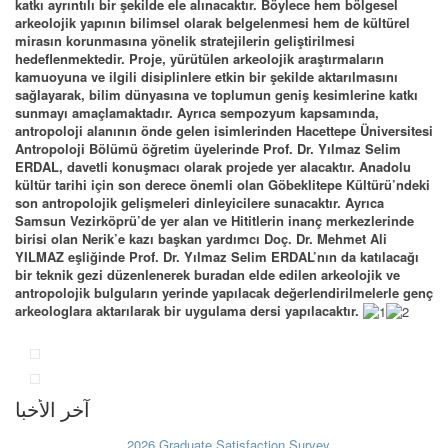
katkı ayrıntılı bir şekilde ele alınacaktır. Böylece hem bölgesel
arkeolojik yapının bilimsel olarak belgelenmesi hem de kültürel
mirasın korunmasına yönelik stratejilerin geliştirilmesi
hedeflenmektedir. Proje, yürütülen arkeolojik araştırmaların
kamuoyuna ve ilgili disiplinlere etkin bir şekilde aktarılmasını
sağlayarak, bilim dünyasına ve toplumun geniş kesimlerine katkı
sunmayı amaçlamaktadır. Ayrıca sempozyum kapsamında,
antropoloji alanının önde gelen isimlerinden Hacettepe Üniversitesi
Antropoloji Bölümü öğretim üyelerinde Prof. Dr. Yılmaz Selim
ERDAL, davetli konuşmacı olarak projede yer alacaktır. Anadolu
kültür tarihi için son derece önemli olan Göbeklitepe Kültürü’ndeki
son antropolojik gelişmeleri dinleyicilere sunacaktır. Ayrıca
Samsun Vezirköprü’de yer alan ve Hititlerin inanç merkezlerinde
birisi olan Nerik’e kazı başkan yardımcı Doç. Dr. Mehmet Ali
YILMAZ eşliğinde Prof. Dr. Yılmaz Selim ERDAL’nın da katılacağı
bir teknik gezi düzenlenerek buradan elde edilen arkeolojik ve
antropolojik bulguların yerinde yapılacak değerlendirilmelerle genç
arkeologlara aktarılarak bir uygulama dersi yapılacaktır.
آخر الأخبا
2026 Graduate Satisfaction Survey